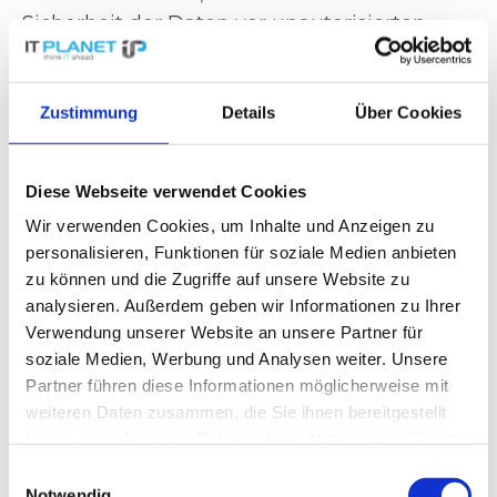
Sicherheit der Daten vor unautorisierten
Zugriffen zu gewährleisten, erfolgt in der
Regel eine
Verschlüsselung von WLAN-
Verbindungen.
Hierbei stehen
Zustimmung
Details
Über Cookies
unterschiedliche Verschlüsselungsmethoden
zur Verfügung, wie beispielsweise WPA oder
Diese Webseite verwendet Cookies
WEP.
Wir verwenden Cookies, um Inhalte und Anzeigen zu
Vorteile von WLANs:
personalisieren, Funktionen für soziale Medien anbieten
zu können und die Zugriffe auf unsere Website zu
Flexibilität und Mobilität durch
analysieren. Außerdem geben wir Informationen zu Ihrer
kabellose Internetverbindungen
Verwendung unserer Website an unsere Partner für
soziale Medien, Werbung und Analysen weiter. Unsere
Gleichzeitige Nutzung mehrerer Geräte
Partner führen diese Informationen möglicherweise mit
im Netz
weiteren Daten zusammen, die Sie ihnen bereitgestellt
Hohe Übertragungsgeschwindigkeiten
haben oder die sie im Rahmen Ihrer Nutzung der Dienste
Vielseitigkeit bei der Verwendung
gesammelt haben.
Einwilligungsauswahl
verschiedener Breitbandverbindungen
Notwendig