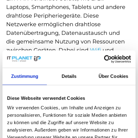
Laptops, Smartphones, Tablets und andere
drahtlose Peripheriegeräte. Diese
Netzwerke ermöglichen drahtlose
Datenübertragung, Datenaustausch und
die gemeinsame Nutzung von Ressourcen
zwischen Geräten. Dabei sind
Wifi
und
Bluetooth häufig verwendete Protokolle
für die Implementierung eines PANs, da es
eine einfache und kostengünstige
Zustimmung
Details
Über Cookies
Möglichkeit ist, Geräte miteinander zu
verbinden.
Diese Webseite verwendet Cookies
PANs spielen eine wichtige Rolle in der
Wir verwenden Cookies, um Inhalte und Anzeigen zu
personalisieren, Funktionen für soziale Medien anbieten
Vernetzung persönlicher Geräte
und
zu können und die Zugriffe auf unsere Website zu
erleichtern die nahtlose Kommunikation
analysieren. Außerdem geben wir Informationen zu Ihrer
und Datenaustausch zwischen
Verwendung unserer Website an unsere Partner für