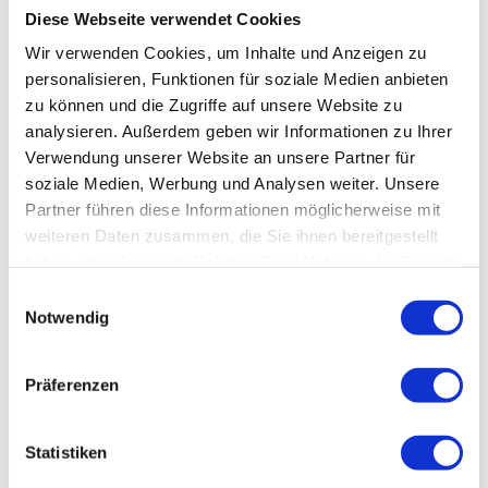
Diese Webseite verwendet Cookies
Alte IT, neues Geld: Wir kaufen Ihre alte IT-
Hardware
Wir verwenden Cookies, um Inhalte und Anzeigen zu
personalisieren, Funktionen für soziale Medien anbieten
zu können und die Zugriffe auf unsere Website zu
analysieren. Außerdem geben wir Informationen zu Ihrer
28. Juli 2026
Verwendung unserer Website an unsere Partner für
soziale Medien, Werbung und Analysen weiter. Unsere
Partner führen diese Informationen möglicherweise mit
weiteren Daten zusammen, die Sie ihnen bereitgestellt
haben oder die sie im Rahmen Ihrer Nutzung der Dienste
gesammelt haben.
Einwilligungsauswahl
Notwendig
Präferenzen
IT-Planet & QNAP: Ihr starker Partner für moderne
Speicherlösungen
Statistiken