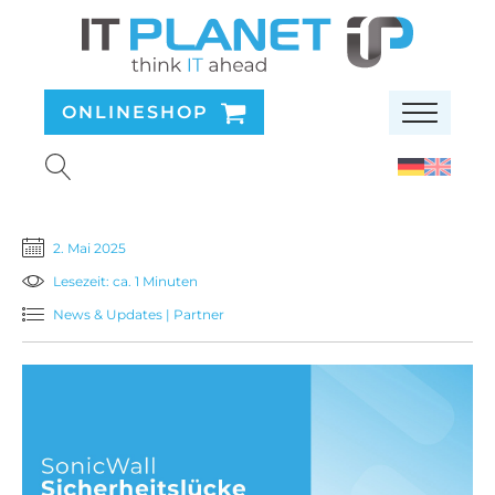
ONLINESHOP
2. Mai 2025
Lesezeit: ca. 1 Minuten
News & Updates
|
Partner