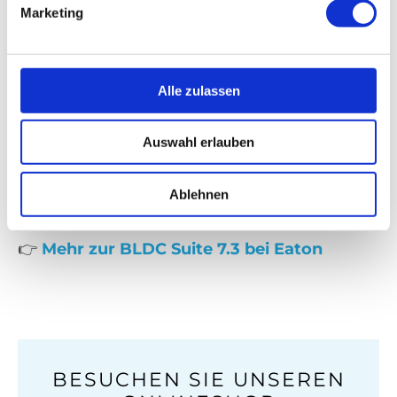
🎯 Warum sich das
Marketing
Update für Unternehmen
lohnt
Alle zulassen
Mit Version 7.3 haben Sie die volle Kontrolle
Auswahl erlauben
über Ihre IT-Infrastruktur. Worauf also noch
warten? Starten Sie jetzt und erleben Sie
Ablehnen
sofort spürbare Verbesserungen für Ihre IT!
👉
Mehr zur BLDC Suite 7.3 bei Eaton
BESUCHEN SIE UNSEREN