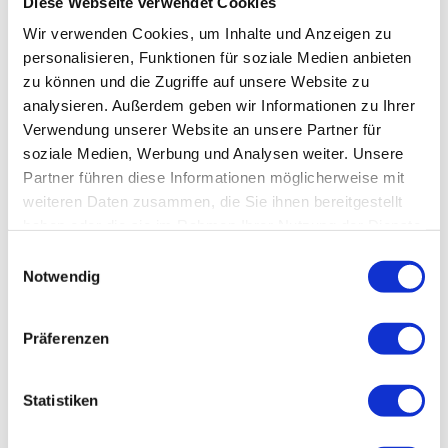
Diese Webseite verwendet Cookies
Stromüberwachungssystem. Diese Software
Wir verwenden Cookies, um Inhalte und Anzeigen zu
liefert
Echtzeit- und historische Einblicke
in
personalisieren, Funktionen für soziale Medien anbieten
Ihre Energieversorgung – sowohl für einzelne
zu können und die Zugriffe auf unsere Website zu
Standorte als auch mehrere gleichzeitig.
analysieren. Außerdem geben wir Informationen zu Ihrer
Verwendung unserer Website an unsere Partner für
soziale Medien, Werbung und Analysen weiter. Unsere
Infrastrukturmanagement-Software
Partner führen diese Informationen möglicherweise mit
für Rechenzentren
weiteren Daten zusammen, die Sie ihnen bereitgestellt
haben oder die sie im Rahmen Ihrer Nutzung der Dienste
Diese Software hilft Rechenzentren,
gesammelt haben.
Einwilligungsauswahl
Ressourcen für Platz, Strom und Kühlung
Notwendig
optimal zu nutzen, Betriebskosten zu senken
und IT-Services schneller und zuverlässiger
Präferenzen
bereitzustellen. Mit
Echtzeit-Analysen
,
Alarmen
und
Dashboards
werden Risiken
Statistiken
minimiert und und die Effizienz gesteigert.