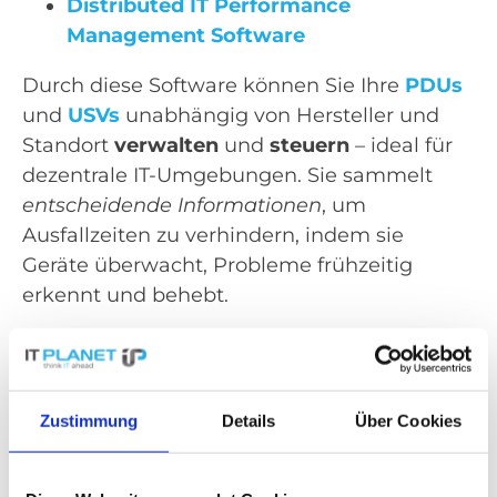
Distributed IT Performance
Management Software
Durch diese Software können Sie Ihre
PDUs
und
USVs
unabhängig von Hersteller und
Standort
verwalten
und
steuern
– ideal für
dezentrale IT-Umgebungen. Sie sammelt
entscheidende Informationen
, um
Ausfallzeiten zu verhindern, indem sie
Geräte überwacht, Probleme frühzeitig
erkennt und behebt.
Electrical Power Monitoring System
Software
Zustimmung
Details
Über Cookies
Maximieren Sie die Betriebszeit
und
minimieren Sie Ausfallzeiten
mit diesem