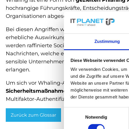
Whaling ist eine Form von
gezielten
Phishing
A
hochrangige Führungskräfte, Entscheidungstr
Organisationen abgesehen haben.
Bei diesen Angriffen wird Fokus auf
bedeutend
erhebliche Auswirkungen auf die Organisation
Zustimmung
werden raffinierte Social-Engineering-Technike
Nachrichten, welche einen vertrauenswürdigen A
Diese Webseite verwendet 
sensible Unternehmensinformationen, finanziel
erlangen.
Wir verwenden Cookies, um I
und die Zugriffe auf unsere 
Um sich vor Whaling-Angriffen zu schützen, se
Website an unsere Partner fü
möglicherweise mit weiteren
Sicherheitsmaßnahmen
ein. Das können z. B.:
der Dienste gesammelt habe
Multifaktor-Authentifizierungen sein.
Einwilligungsauswahl
Zurück zum Glossar
Notwendig