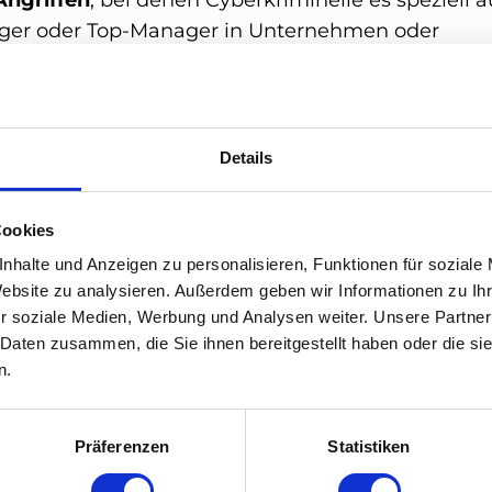
ngriffen
, bei denen Cyberkriminelle es speziell a
äger oder Top-Manager in Unternehmen oder
e Zielpersonen
gesetzt, deren Bloßstellung
 haben kann. Um Vertrauen des Ziels zu gewinnen
Details
n verwendet, bspw. durch gefälschte E-Mails oder
nschein haben. Ziel dieser Angriffe ist es,
Cookies
le Daten oder Zugriff auf wichtige Systeme zu
nhalte und Anzeigen zu personalisieren, Funktionen für soziale
Website zu analysieren. Außerdem geben wir Informationen zu I
tzen Organisationen verschiedene
r soziale Medien, Werbung und Analysen weiter. Unsere Partner
 Daten zusammen, die Sie ihnen bereitgestellt haben oder die s
 Schulungen für Mitarbeiter, E-Mail-Filter oder
n.
Präferenzen
Statistiken