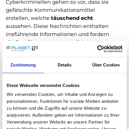
Cyberkriminellen gehen so vor, dass sie
gefälschte Kommunikationsmittel
erstellen, welche
täuschend echt
aussehen. Diese Nachrichten enthalten
irreführende Informationen und fordern
die Empfänger aus, vertrauliche
Informationen, wie Benutzernamen oder
Passwörter, preiszugeben.
Zustimmung
Details
Über Cookies
Oft wird Phishing verwendet, um
Malware
auf dem Gerät des Opfers zu installieren,
Diese Webseite verwendet Cookies
um direkten Zugriff auf die persönlichen
Wir verwenden Cookies, um Inhalte und Anzeigen zu
Daten zu gewinnen. Um sich vor Phishing
personalisieren, Funktionen für soziale Medien anbieten
zu schützen, sollte man keine sensiblen
zu können und die Zugriffe auf unsere Website zu
Informationen an unbekannte Quellen
analysieren. Außerdem geben wir Informationen zu Ihrer
weitergeben und sicherstellen, dass
Verwendung unserer Website an unsere Partner für
Sicherheitssoftware und Updates
soziale Medien, Werbung und Analysen weiter. Unsere