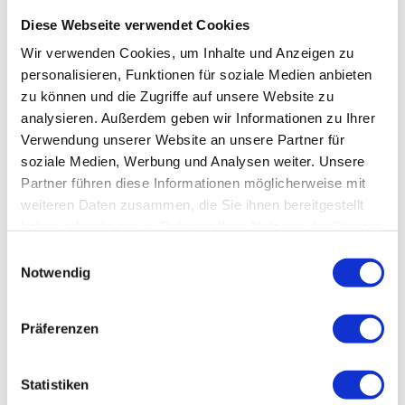
Produktionsschritte tatsächlich im
jeweiligen Land stattgefunden haben.
Diese Webseite verwendet Cookies
Reine Endmontage
,
Konfiguration
oder
Wir verwenden Cookies, um Inhalte und Anzeigen zu
personalisieren, Funktionen für soziale Medien anbieten
das
Aufspielen von
Software
oder
zu können und die Zugriffe auf unsere Website zu
Firmware
reicht häufig nicht aus, um
analysieren. Außerdem geben wir Informationen zu Ihrer
einen neuen Ursprung zu begründen.
Verwendung unserer Website an unsere Partner für
soziale Medien, Werbung und Analysen weiter. Unsere
Die CBP veröffentlicht ihre
Partner führen diese Informationen möglicherweise mit
Entscheidungen in Form von sogenannten
weiteren Daten zusammen, die Sie ihnen bereitgestellt
Ruling Letters
, die als verbindliche
haben oder die sie im Rahmen Ihrer Nutzung der Dienste
Einzelfallauslegungen gelten.
gesammelt haben.
Einwilligungsauswahl
Unternehmen nutzen diese
Notwendig
Entscheidungen als Orientierung, um die
eigene Lieferkette besser einzuschätzen
Präferenzen
und Risiken bei der Einfuhr zu vermeiden.
Statistiken
Zurück zum Glossar