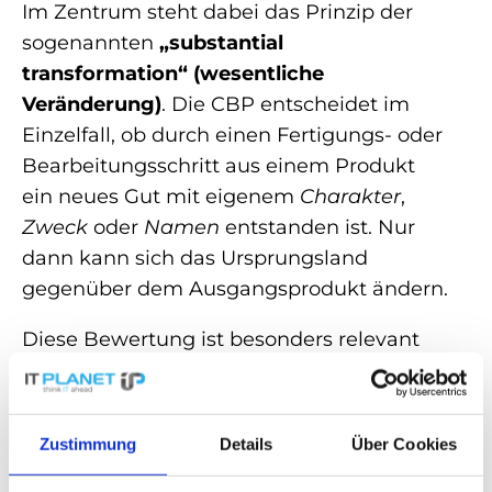
Im Zentrum steht dabei das Prinzip der
sogenannten
„substantial
transformation
“ (wesentliche
Veränderung)
. Die CBP entscheidet im
Einzelfall, ob durch einen Fertigungs- oder
Bearbeitungsschritt aus einem Produkt
ein neues Gut mit eigenem
Charakter
,
Zweck
oder
Namen
entstanden ist. Nur
dann kann sich das Ursprungsland
gegenüber dem Ausgangsprodukt ändern.
Diese Bewertung ist besonders relevant
für komplexe Produkte wie
Netzwerkhardware, Elektronik oder
modulare IT-Systeme. In der Praxis wird
Zustimmung
Details
Über Cookies
dabei sehr genau geprüft, welche