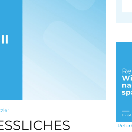
tzler
ESSLICHES
Refur