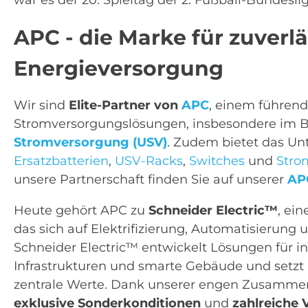
APC - die Marke für zuverl
Energieversorgung
Wir sind
Elite-Partner von
APC
, einem führend
Stromversorgungslösungen, insbesondere im B
Stromversorgung (USV)
. Zudem bietet das 
Ersatzbatterien
,
USV-Racks
,
Switches
und
Stro
unsere Partnerschaft finden Sie auf unserer
AP
Heute gehört APC zu
Schneider Electric™
, ei
das sich auf Elektrifizierung, Automatisierung un
Schneider Electric™ entwickelt Lösungen für int
Infrastrukturen und smarte Gebäude und setzt a
zentrale Werte. Dank unserer engen Zusammen
exklusive Sonderkonditionen
und
zahlreiche V