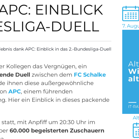
APC: EINBLICK
ESLIGA-DUELL
7. Aug
lebnis dank APC: Einblick in das 2.-Bundesliga-Duell
r Kollegen das Vergnügen, ein
ende
Duell
zwischen dem
FC Schalke
rde ihnen diese außergewöhnliche
von
APC
, einem führenden
. Hier ein Einblick in dieses packende
Al
statt, mit Anpfiff um 20:30 Uhr im
über
60.000 begeisterten Zuschauern
a.