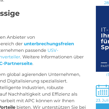
28
ässige
en Anbieter von
ereich der
unterbrechungsfreien
Unternehmen passende
USV-
mverteiler
. Weitere Informationen über
C-Partnerseite
.
nem global agierenden Unternehmen,
I
d Digitalisierung spezialisiert.
elligente Industrien, robuste
uf Nachhaltigkeit und Effizienz als
arbeit mit APC können wir Ihnen
23. Jul
orteile
bieten. Wir unterstützen Sie bei