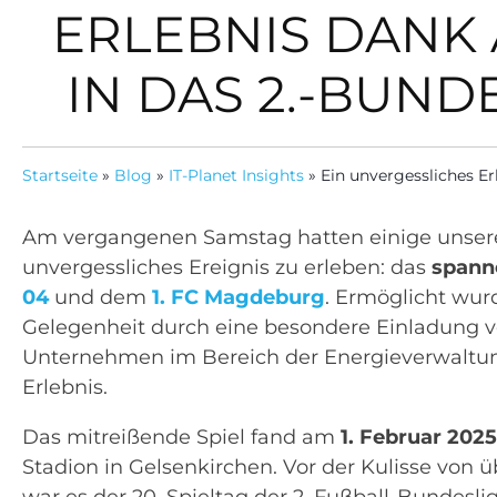
ERLEBNIS DANK 
IN DAS 2.-BUND
Startseite
»
Blog
»
IT-Planet Insights
»
Ein unvergessliches Er
Am vergangenen Samstag hatten einige unsere
unvergessliches Ereignis zu erleben: das
spann
04
und dem
1. FC Magdeburg
. Ermöglicht wu
Gelegenheit durch eine besondere Einladung 
Unternehmen im Bereich der Energieverwaltung
Erlebnis.
Das mitreißende Spiel fand am
1. Februar 2025
Stadion in Gelsenkirchen. Vor der Kulisse von 
war es der 20. Spieltag der 2. Fußball-Bundeslig