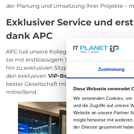
der Planung und Umsetzung Ihrer Projekte – m
Exklusiver Service und ers
dank APC
APC lud unsere Kollegen zu einer außergewöh
sie mit erstklassigem Service – vom Menü mit 
hin zu exklusiven Sitzplätzen. Sie wurden her
Zustimmung
den exklusiven
VIP-Bereich
erleben, sondern au
bester Gesellschaft mit anderen Gästen teilen
Diese Webseite verwendet 
mitreißend.
Wir verwenden Cookies, um I
und die Zugriffe auf unsere 
Website an unsere Partner fü
möglicherweise mit weiteren
der Dienste gesammelt habe