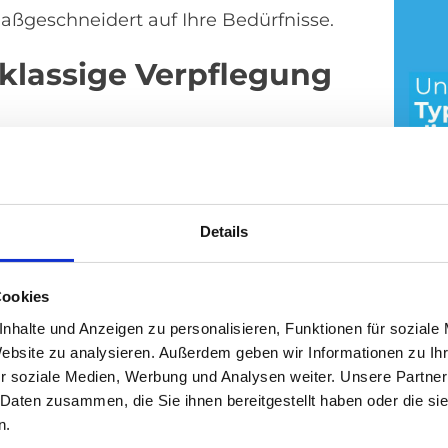
aßgeschneidert auf Ihre Bedürfnisse.
tklassige Verpflegung
nlichen Gelegenheit ein und verwöhnte
Vorspeise, Hauptgang und Dessert bis
zlich empfangen und konnten nicht nur
Details
ch die Vorfreude auf das große Spiel in
Unte
. Die Atmosphäre im Stadion war einfach
Cookies
nhalte und Anzeigen zu personalisieren, Funktionen für soziale
Website zu analysieren. Außerdem geben wir Informationen zu I
17. Jul
r soziale Medien, Werbung und Analysen weiter. Unsere Partner
 Daten zusammen, die Sie ihnen bereitgestellt haben oder die s
n.