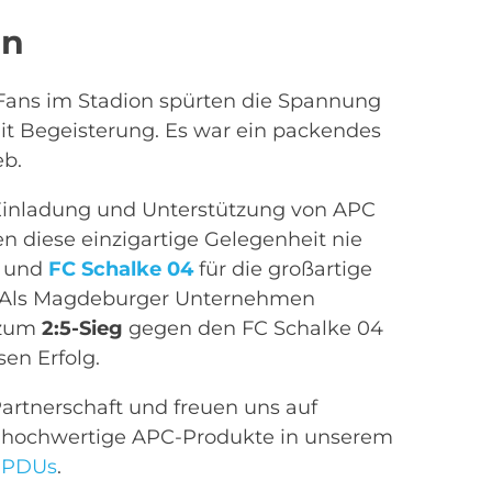
ön
e Fans im Stadion spürten die Spannung
mit Begeisterung. Es war ein packendes
eb.
 Einladung und Unterstützung von APC
 diese einzigartige Gelegenheit nie
und
FC Schalke 04
für die großartige
t. Als Magdeburger Unternehmen
 zum
2:5-Sieg
gegen den FC Schalke 04
en Erfolg.
Partnerschaft und freuen uns auf
t hochwertige APC-Produkte in unserem
d
PDUs
.