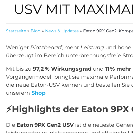
USV MIT MAXIMA
Startseite
»
Blog
»
News & Updates
»
Eaton 9PX Gen2: Kompak
Weniger
Platzbedarf
, mehr
Leistung
und hohe
überzeugt im Bereich unterbrechungsfreie St
Mit bis zu
97,2 % Wirkungsgrad
und
11 % mehr
Vorgängermodell bringt sie maximale Perform
die neue Eaton-USV kennen und bestellen Sie
unserem
Shop
.
⚡
Highlights der Eaton 9PX
Die
Eaton 9PX Gen2 USV
ist die neueste Gener
leistungsstarke, platzsparende und effiziente U