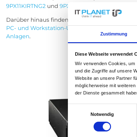
9PX11KIRTNG2
und
9PX11KIRTNBPG2
.
Darüber hinaus finden Sie bei uns auch weiter
PC- und Workstation-USVs
über
Systeme für R
Zustimmung
Anlagen
.
Diese Webseite verwendet 
Wir verwenden Cookies, um I
und die Zugriffe auf unsere 
Website an unsere Partner fü
möglicherweise mit weiteren
der Dienste gesammelt habe
Einwilligungsauswahl
Notwendig