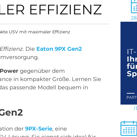
LER EFFIZIENZ
28
te USV mit maximaler Effizienz
Effizienz
. Die
Eaton 9PX Gen2
romversorgung.
 Power
gegenüber dem
ance in kompakter Größe. Lernen Sie
 das passende Modell bequem in
I
 Gen2
ation der
9PX-Serie
, eine
SV-Lösung. Sie eignet sich ideal für