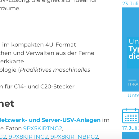
23. Jul
rräume.
ad im kompakten 4U-Format
hen und Verwalten aus der Ferne
werkkarte
logie (
Prädiktives maschinelles
 für C14- und C20-Stecker
Unte
net
Netzwerk- und Server-USV-Anlagen
im
die Eaton
9PX5KIRTNG2
,
17. Jul
G2
,
9PX8KIRTNG2
,
9PX8KIRTNBPG2
,