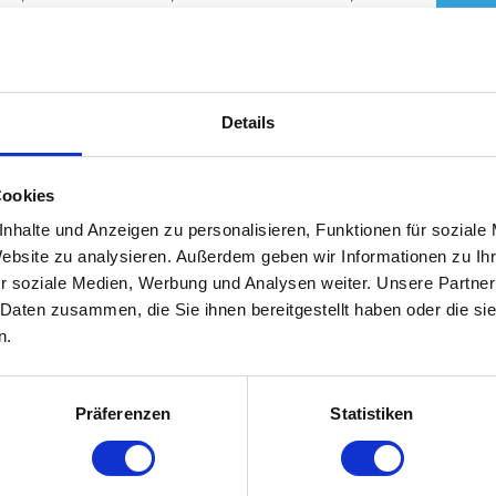
e
Eaton USV-Lösungen
: von kompakten
echenzentren
bis hin zu
Marine-USV-
Details
Cookies
nhalte und Anzeigen zu personalisieren, Funktionen für soziale
Website zu analysieren. Außerdem geben wir Informationen zu I
r soziale Medien, Werbung und Analysen weiter. Unsere Partner
Von 
 Daten zusammen, die Sie ihnen bereitgestellt haben oder die s
n.
7. Juli
Präferenzen
Statistiken