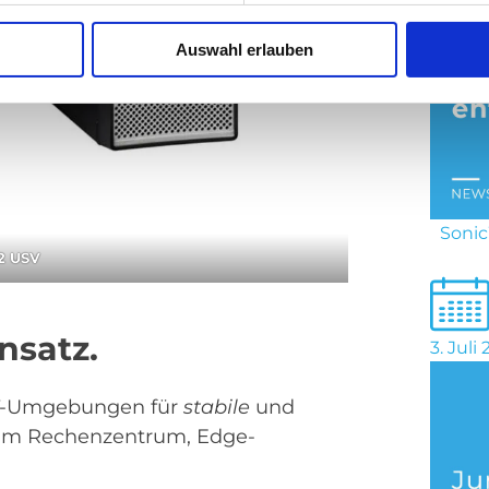
Auswahl erlauben
Sonic
2 USV
nsatz.
3. Juli
 IT-Umgebungen für
stabile
und
l im Rechenzentrum, Edge-