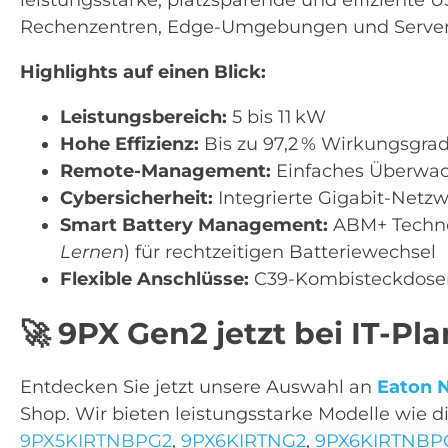
Rechenzentren, Edge-Umgebungen und Serve
Highlights auf einen Blick:
Leistungsbereich:
5 bis 11 kW
Hohe Effizienz:
Bis zu 97,2 % Wirkungsgr
Remote-Management:
Einfaches Überwac
Cybersicherheit:
Integrierte Gigabit-Netz
Smart Battery Management:
ABM+ Techno
Lernen
) für rechtzeitigen Batteriewechsel
Flexible Anschlüsse:
C39-Kombisteckdosen
🚀
9PX Gen2 jetzt bei IT-Pla
Entdecken Sie jetzt unsere Auswahl an
Eaton 
Shop. Wir bieten leistungsstarke Modelle wie 
9PX5KIRTNBPG2
,
9PX6KIRTNG2
,
9PX6KIRTNBP