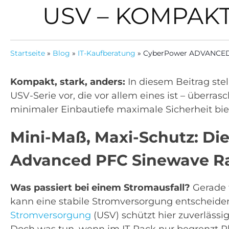
USV – KOMPAKT
Startseite
»
Blog
»
IT-Kaufberatung
»
CyberPower ADVANCED P
Kompakt, stark, anders:
In diesem Beitrag ste
USV-Serie vor, die vor allem eines ist – überras
minimaler Einbautiefe maximale Sicherheit bie
Mini-Maß, Maxi-Schutz: D
Advanced PFC Sinewave R
Was passiert bei einem Stromausfall?
Gerade f
kann eine stabile Stromversorgung entscheide
Stromversorgung
(USV) schützt hier zuverlässig
Doch was tun, wenn im IT-Rack nur begrenzt Pl