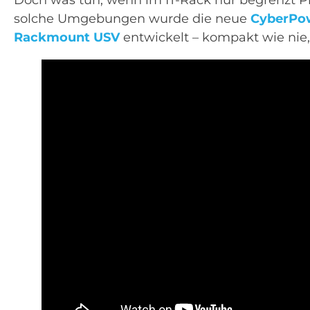
solche Umgebungen wurde die neue
CyberPo
Rackmount
USV
entwickelt – kompakt wie nie,