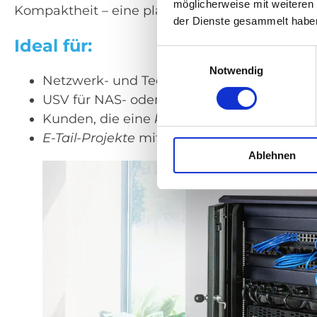
möglicherweise mit weiteren
Kompaktheit – eine platzsparende Alternative 
der Dienste gesammelt habe
Ideal für:
Einwilligungsauswahl
Notwendig
Netzwerk- und Technikschränke mit
wenig
USV für NAS- oder Server-Systeme mit Act
Kunden, die eine
kosteneffiziente Busines
E-Tail-Projekte
mit smarter Plug-and-Play-I
Ablehnen