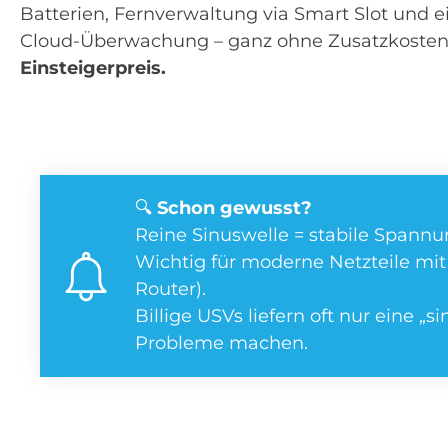
Batterien, Fernverwaltung via Smart Slot und 
Cloud-Überwachung – ganz ohne Zusatzkosten
Einsteigerpreis.
🔍
Schon gewusst?
Reine Sinuswelle = stabile Spannun
Wichtig für moderne Netzteile mit 
Router).
Billige USVs liefern oft nur eine „s
Probleme machen.