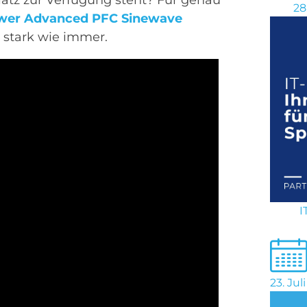
28
wer Advanced PFC Sinewave
 stark wie immer.
I
23. Jul