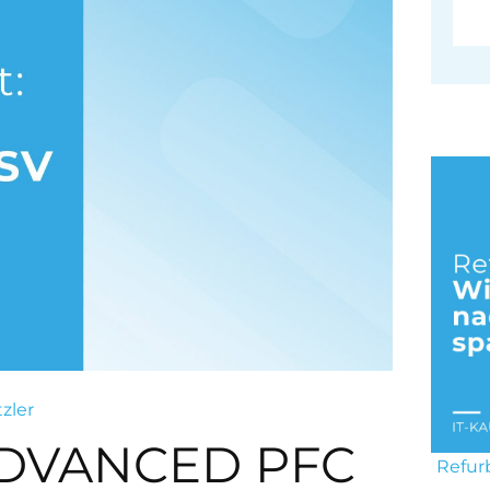
tzler
DVANCED PFC
Refur