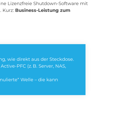
eine Lizenzfreie Shutdown-Software mit
. Kurz:
Business-Leistung zum
g, wie direkt aus der Steckdose.
Active-PFC (z. B. Server, NAS,
imulierte“ Welle – die kann