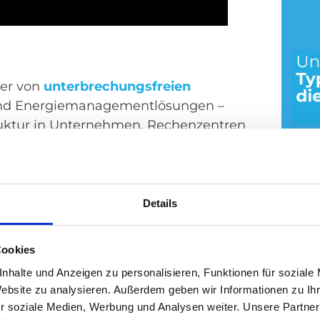
ler von
unterbrechungsfreien
d Energiemanagementlösungen –
struktur in Unternehmen, Rechenzentren
 passt auch in enge
Unte
Details
Cookies
ie besonders platzsparend und eignet
17. Jul
ndschränken. Ideal für kleine IT-
nhalte und Anzeigen zu personalisieren, Funktionen für soziale
Website zu analysieren. Außerdem geben wir Informationen zu I
wo Platz absolute Mangelware ist.
r soziale Medien, Werbung und Analysen weiter. Unsere Partner
inbautiefe derzeit Maßstäbe in Sachen