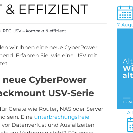
 & EFFIZIENT
7. Aug
FC USV – kompakt & effizient
llen wir Ihnen eine neue CyberPower
chend. Erfahren Sie, wie eine USV mit
tet.
ie neue CyberPower
ackmount USV-Serie
ür Geräte wie Router, NAS oder Server
Al
nd sein. Eine
unterbrechungsfreie
 vor Datenverlust und Ausfallzeiten.
atz zur Verfügung steht? Für genau