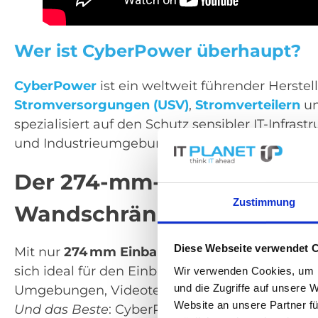
Wer ist CyberPower überhaupt?
CyberPower
ist ein weltweit führender Herstel
Stromversorgungen (USV)
,
Stromverteilern
un
spezialisiert auf den Schutz sensibler IT-Infra
und Industrieumgebungen.
Der 274-mm-Gamechanger –
Zustimmung
Wandschränke
Diese Webseite verwendet 
Mit nur
274 mm Einbautiefe
ist diese USV-Ser
sich ideal für den Einbau in flachen IT- oder Wa
Wir verwenden Cookies, um I
und die Zugriffe auf unsere 
Umgebungen, Videotechnik oder NAS-Systeme, 
Website an unsere Partner fü
Und das Beste
: CyberPower setzt mit dieser E