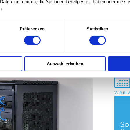
 Daten zusammen, die Sie ihnen bereitgestellt haben oder die s
zu
APC
und
Eaton
.
n.
Präferenzen
Statistiken
 Tiefe
ive-PFC
s-Lösung
suchen
nfrastruktur
Von 
Auswahl erlauben
7. Juli