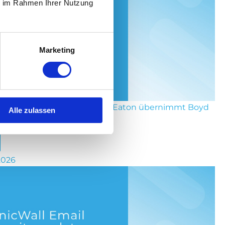
ie im Rahmen Ihrer Nutzung
Marketing
der Steckdose bis zum Chip: Eaton übernimmt Boyd
Alle zulassen
Thermal
 2026