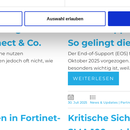
27. August 2025
News & Updates
Auswahl erlauben
Vergleich:
End-of-Suppo
ect & Co.
So gelingt di
iche nutzen
Der End-of-Support (EOS) f
n jedoch oft nicht, wie
Oktober 2025 vorgezogen. 
besonders wichtig ist, weil..
WEITERLESEN
30. Juli 2025
News & Updates
|
Partn
n in Fortinet-
Kritische Sic