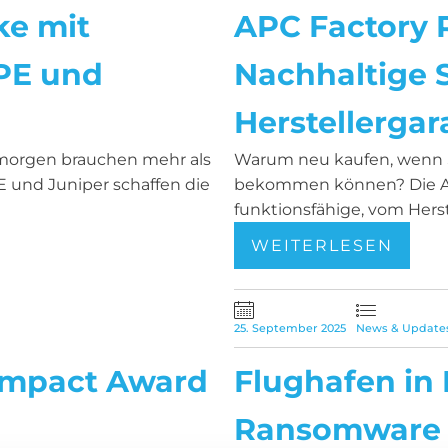
ke mit
APC Factory
PE und
Nachhaltige 
Herstellergar
n morgen brauchen mehr als
Warum neu kaufen, wenn Si
 und Juniper schaffen die
bekommen können? Die AP
funktionsfähige, vom Herstel
WEITERLESEN
25. September 2025
News & Update
 Impact Award
Flughafen in 
Ransomware tr