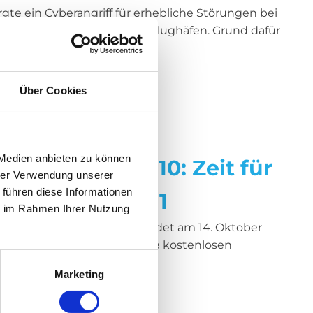
gte ein Cyberangriff für erhebliche Störungen bei
an mehreren europäischen Flughäfen. Grund dafür
f auf Systeme des...
Über Cookies
s
 Medien anbieten zu können
für Windows 10: Zeit für
hrer Verwendung unserer
 führen diese Informationen
auf Windows 11
ie im Rahmen Ihrer Nutzung
r Support für Windows 10 endet am 14. Oktober
 werden von Microsoft keine kostenlosen
Marketing