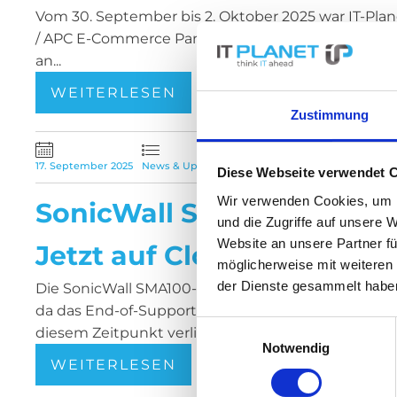
Vom 30. September bis 2. Oktober 2025 war IT-Plan
/ APC E-Commerce Partner Summit auf Malta zu Gas
an...
WEITERLESEN
Zustimmung
17. September 2025
News & Updates
Diese Webseite verwendet 
Wir verwenden Cookies, um I
SonicWall SMA100 End-of
und die Zugriffe auf unsere 
Website an unsere Partner fü
Jetzt auf Cloud Secure E
möglicherweise mit weiteren
der Dienste gesammelt habe
Die SonicWall SMA100-Serie wird am 31. Oktober 2025
da das End-of-Support-Datum auf den 1. Oktober 
Einwilligungsauswahl
diesem Zeitpunkt verlieren alle...
Notwendig
WEITERLESEN