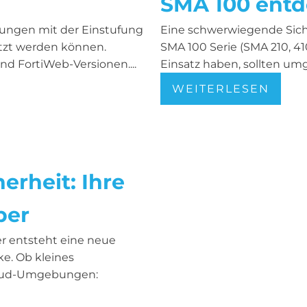
SMA 100 entd
sungen mit der Einstufung
Eine schwerwiegende Sicher
utzt werden können.
SMA 100 Serie (SMA 210, 4
nd FortiWeb-Versionen....
Einsatz haben, sollten um
WEITERLESEN
erheit: Ihre
per
 entsteht eine neue
ke. Ob kleines
loud-Umgebungen: