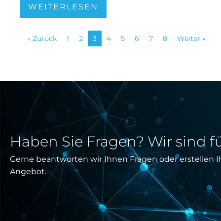
WEITERLESEN
« Zurück
1
2
3
4
5
6
7
8
Weiter »
Haben Sie Fragen? Wir sind fü
Gerne beantworten wir Ihnen Fragen oder erstellen I
Angebot.