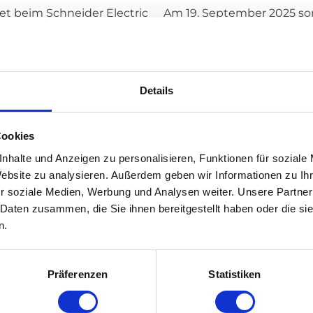
et beim Schneider Electric
Am 19. September 2025 sor
t. Drei interessante Tage,
der Passagierabfertigung 
war ein Ransomware-Angrif
WEITERLESEN
Details
12. September 2025
News & Update
Cookies
nhalte und Anzeigen zu personalisieren, Funktionen für soziale
-Support:
Support-Ende 
Website zu analysieren. Außerdem geben wir Informationen zu I
r soziale Medien, Werbung und Analysen weiter. Unsere Partner
dge upgraden
den Wechsel 
 Daten zusammen, die Sie ihnen bereitgestellt haben oder die s
n.
 deaktiviert (End-of-Life),
Eine Ära geht zu Ende: De
2025 vorgezogen wurde. Ab
2025. Ab diesem Zeitpunkt
Sicherheits- oder...
Präferenzen
Statistiken
WEITERLESEN