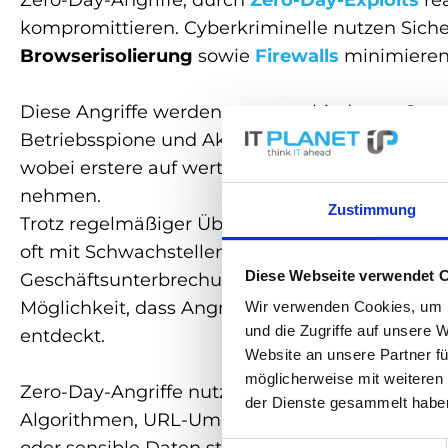
Zero-Day-Angriffe, durch
Zero-Day-Exploits
rea
kompromittieren. Cyberkriminelle nutzen Siche
Browserisolierung
sowie
Firewalls
minimieren 
Diese Angriffe werden von verschiedenen Gruppe
Betriebsspione und Akteure der Cyberkriegsfü
wobei erstere auf wertvolle Ziele abzielen, währ
nehmen.
Zustimmung
Trotz regelmäßiger Überprüfungen und Updat
oft mit Schwachstellen veröffentlicht. Angreif
Diese Webseite verwendet 
Geschäftsunterbrechungen zu verursachen oder 
Möglichkeit, dass Angreifer
Sicherheitslücken
Wir verwenden Cookies, um I
und die Zugriffe auf unsere 
entdeckt.
Website an unsere Partner fü
möglicherweise mit weiteren
Zero-Day-Angriffe nutzen verschiedene Schwach
der Dienste gesammelt habe
Algorithmen, URL-Umleitungen und Passwortp