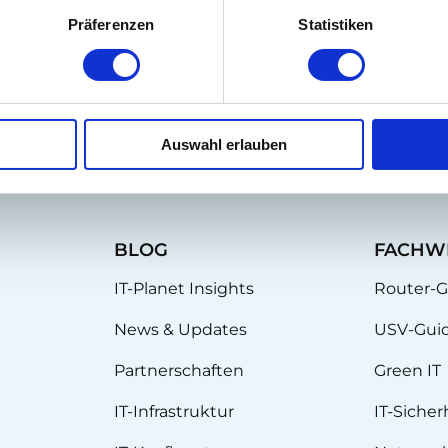
n oder die Maschine für
DDoS-Angriffe
nutzen. Ein
Präferenzen
Statistiken
m sich vor solchen Angriffen zu schützen.
Auswahl erlauben
BLOG
FACHW
IT-Planet Insights
Router-G
News & Updates
USV-Gui
Partnerschaften
Green IT
IT-Infrastruktur
IT-Sicher