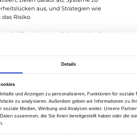
lisiert, zielen darauf ab, Systeme zu
rheitslücken aus, und Strategien wie
das Risiko.
n initiiert, darunter Cyberkriminelle,
Hacker
,
hrung. Sie können
gezielt
oder
ungezielt
sein,
end letztere oft Nutzer anfälliger Systeme ins Visi
Details
es von Softwareentwicklern werden Anwendunge
er können diese nutzen, um Daten zu stehlen,
Cookies
komplexe Angriffe zu starten. Es besteht die
ausnutzen, bevor der Softwareanbieter sie
nhalte und Anzeigen zu personalisieren, Funktionen für soziale
Website zu analysieren. Außerdem geben wir Informationen zu I
r soziale Medien, Werbung und Analysen weiter. Unsere Partner
 Daten zusammen, die Sie ihnen bereitgestellt haben oder die s
stellen wie Pufferüberläufe, fehlerhafte
n.
robleme aus. Bedrohungsakteure können Geld