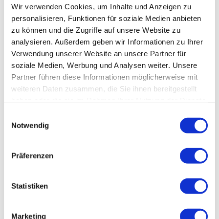
Wir verwenden Cookies, um Inhalte und Anzeigen zu
können Benutzeranmeldedaten, vertrauliche
personalisieren, Funktionen für soziale Medien anbieten
Dokumente oder Kreditkarteninformationen sein.
zu können und die Zugriffe auf unsere Website zu
analysieren. Außerdem geben wir Informationen zu Ihrer
TLS ist auch von wichtiger Bedeutung in anderen
Verwendung unserer Website an unsere Partner für
Anwendungen, die eine sichere Kommunikation
soziale Medien, Werbung und Analysen weiter. Unsere
erfordern, bspw. E-Mail, Virtual Private Networks
Partner führen diese Informationen möglicherweise mit
(VPNs) oder Instant Messaging. Es gibt mehrere
weiteren Daten zusammen, die Sie ihnen bereitgestellt
haben oder die sie im Rahmen Ihrer Nutzung der Dienste
Versionen von TLS, wobei TLS 1.2 und TLS 1.3 am
gesammelt haben.
weitesten verbreitet sind.
TLS 1.3
ist die
neuste
Einwilligungsauswahl
Notwendig
Version
und sorgt aufgrund der verbesserten
Sicherheitsmerkmale für Effizienz.
Präferenzen
Zurück zum Glossar
Statistiken
Marketing