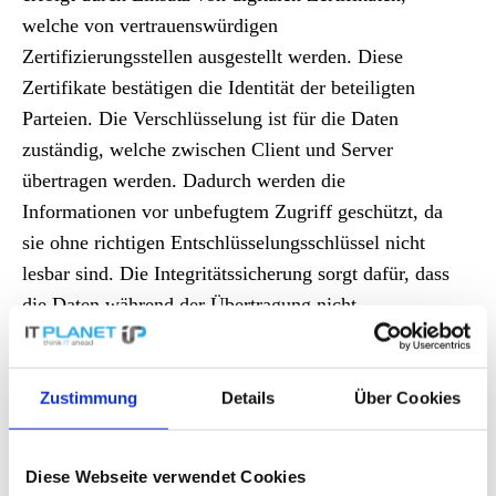
welche von vertrauenswürdigen
Zertifizierungsstellen ausgestellt werden. Diese
Zertifikate bestätigen die Identität der beteiligten
Parteien. Die Verschlüsselung ist für die Daten
zuständig, welche zwischen
Client
und
Server
übertragen werden. Dadurch werden die
Informationen vor unbefugtem Zugriff geschützt, da
sie ohne richtigen Entschlüsselungsschlüssel nicht
lesbar sind. Die Integritätssicherung sorgt dafür, dass
die Daten während der Übertragung nicht
manipuliert werden. Änderungen an den Daten
werden nämlich erkannt, wodurch die Datenintegrität
gewährleistet wird. Eingesetzt wird TLS in
Zustimmung
Details
Über Cookies
Webbrowsern oder
Webservern
, um sichere
Verbindungen für die Übertragungen von sensiblen
Diese Webseite verwendet Cookies
Informationen bereitzustellen. Diese Informationen