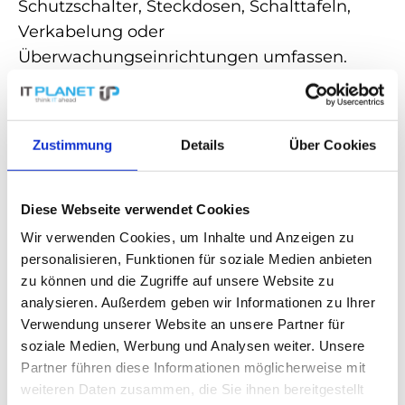
Schutzschalter, Steckdosen, Schalttafeln,
Verkabelung oder
Überwachungseinrichtungen umfassen.
Durch diese Komponenten kann eine
gezielte Verteilung und Steuerung der
Zustimmung
Details
Über Cookies
elektrischen Energie
ermöglicht und
Schutz vor
Stromausfällen
gewährleistet
werden.
Diese Webseite verwendet Cookies
Wir verwenden Cookies, um Inhalte und Anzeigen zu
Entdecken Sie in unserem Shop
personalisieren, Funktionen für soziale Medien anbieten
zu können und die Zugriffe auf unsere Website zu
leistungsstarke
Stromverteiler
für
analysieren. Außerdem geben wir Informationen zu Ihrer
maximale Effizienz und Sicherheit!
Verwendung unserer Website an unsere Partner für
soziale Medien, Werbung und Analysen weiter. Unsere
Zurück zum Glossar
Partner führen diese Informationen möglicherweise mit
weiteren Daten zusammen, die Sie ihnen bereitgestellt