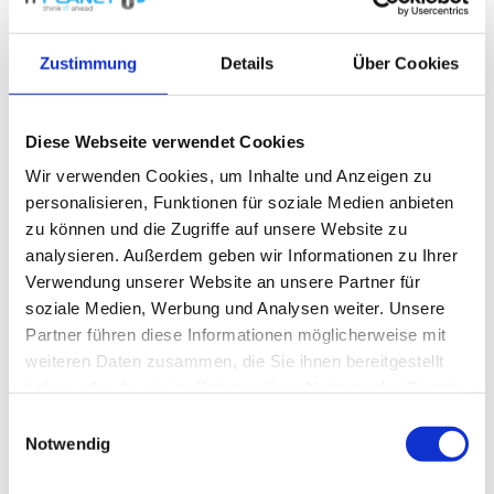
Kabeltypen, z. B.: Twistet-Pair, die am
meisten verwendete Variante. Diese Kabel
Zustimmung
Details
Über Cookies
besitzen paarweise gedrillte Kupferadern,
wodurch sie besonders gut von außen
Diese Webseite verwendet Cookies
geschützt sind. Weitere Kabelarten sind
Wir verwenden Cookies, um Inhalte und Anzeigen zu
Crossover-Kabel, LWL-Kabel und
personalisieren, Funktionen für soziale Medien anbieten
Koaxialkabel.
zu können und die Zugriffe auf unsere Website zu
analysieren. Außerdem geben wir Informationen zu Ihrer
Netzwerkkabel bilden die
Grundlage für
Verwendung unserer Website an unsere Partner für
kabelgebundene Netzwerke
und
soziale Medien, Werbung und Analysen weiter. Unsere
ermöglichen eine
zuverlässige
Partner führen diese Informationen möglicherweise mit
Datenübertragung
. Sie können in
weiteren Daten zusammen, die Sie ihnen bereitgestellt
vielseitigen Umgebungen eingesetzt
haben oder die sie im Rahmen Ihrer Nutzung der Dienste
gesammelt haben.
werden, von Heimnetzwerken zu
Einwilligungsauswahl
Notwendig
Büroumgebungen bis hin zu
Unternehmensnetzwerken.