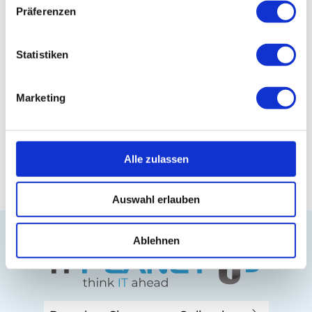
Präferenzen
Entdecken Sie in unserem Shop
Statistiken
leistungsstarke
Netzwerkkabel
– Ihr
Netzwerkzubehör für stabile und schnelle
Datenübertragung!
Marketing
Zurück zum Glossar
Alle zulassen
Auswahl erlauben
Ablehnen