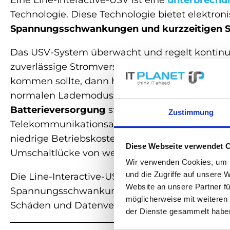
Eine Line-Interactive-USV ist eine
unterbrechu
Technologie. Diese Technologie bietet elektro
Spannungsschwankungen und kurzzeitigen S
Das USV-System überwacht und regelt kontinui
zuverlässige Stromversorgung beibehalten wi
kommen sollte, dann hält sie den Wechselricht
normalen Lademodus auf die Stromversorgung 
Batterieversorgung
statt. Line-Interactive U
Zustimmung
Telekommunikationsanlagen eingesetzt. Vorteile
niedrige Betriebskosten, guter Wirkungsgrad ode
Diese Webseite verwendet 
Umschaltlücke von wenigen Millisekunden (4 m
Wir verwenden Cookies, um I
und die Zugriffe auf unsere 
Die Line-Interactive-USV wird eingesetzt in U
Website an unsere Partner fü
Spannungsschwankungen auftreten. Sie schü
möglicherweise mit weiteren
Schäden und Datenverlust, die durch Strompr
der Dienste gesammelt habe