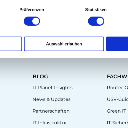
e
Line-Interactive USV
für stabile Stromversorgu
Präferenzen
Statistiken
Auswahl erlauben
BLOG
FACHW
IT-Planet Insights
Router-G
News & Updates
USV-Gui
Partnerschaften
Green IT
IT-Infrastruktur
IT-Sicher