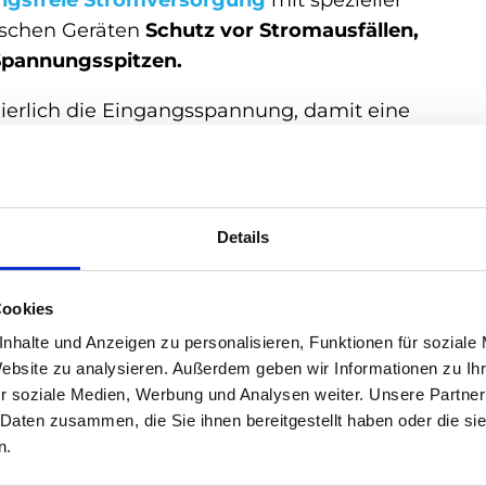
ngsfreie Stromversorgung
mit spezieller
nischen Geräten
Schutz vor Stromausfällen,
pannungsspitzen.
erlich die Eingangsspannung, damit eine
rd. Wenn es zu einem
Ausfall der Stromversorgu
er am Netz und leitet Gleichstrom des Akkus vom
um. Somit findet eine
Umschaltung auf die
SV werden bei Computersystemen, Netzwerken ode
Details
 sind bspw. gutes Preis-Leistungs-Verhältnis,
r gute Filterleistung. Allerdings gibt es eine
Cookies
s) beim Umschalten auf den Batteriebetrieb.
nhalte und Anzeigen zu personalisieren, Funktionen für soziale
Website zu analysieren. Außerdem geben wir Informationen zu I
mgebungen, in denen häufig
r soziale Medien, Werbung und Analysen weiter. Unsere Partner
tzen
empfindliche elektronische Geräte
vor
 Daten zusammen, die Sie ihnen bereitgestellt haben oder die s
obleme verursacht werden.
n.