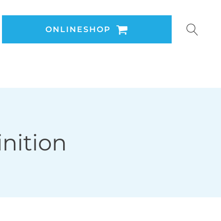
ONLINESHOP
inition