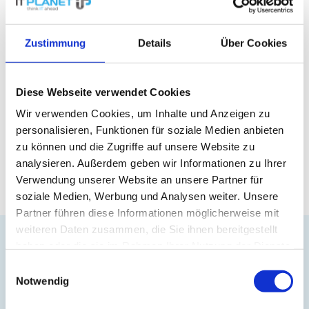
regelmäßige Überprüfung
wird
empfohlen, um Schäden zu verhindern.
Schutzvorrichtungen
, wie Sicherungen
Zustimmung
Details
Über Cookies
oder Leistungsschalter, erfassen
Kurzschlussströme und schalten defekte
Diese Webseite verwendet Cookies
Leitungen ab.
Wir verwenden Cookies, um Inhalte und Anzeigen zu
personalisieren, Funktionen für soziale Medien anbieten
Zurück zum Glossar
zu können und die Zugriffe auf unsere Website zu
analysieren. Außerdem geben wir Informationen zu Ihrer
Verwendung unserer Website an unsere Partner für
soziale Medien, Werbung und Analysen weiter. Unsere
Partner führen diese Informationen möglicherweise mit
weiteren Daten zusammen, die Sie ihnen bereitgestellt
haben oder die sie im Rahmen Ihrer Nutzung der Dienste
gesammelt haben.
Einwilligungsauswahl
Notwendig