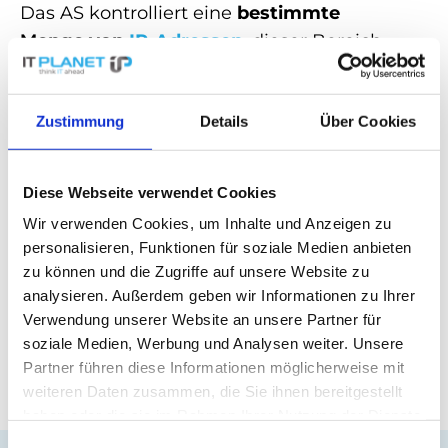
Das AS kontrolliert eine
bestimmte
Menge von
IP-Adressen
, dieser Bereich
wird auch als IP-Adressraum bezeichnet.
Der Datenaustausch erfolgt dadurch, dass
Zustimmung
Details
Über Cookies
die Datenpakete durch das Internet von
einem AS zum anderen AS gelangen, bis
sie die Zieladresse des Internetprotokolls
Diese Webseite verwendet Cookies
erreicht haben.
Router
im AS sind für das
Wir verwenden Cookies, um Inhalte und Anzeigen zu
Senden der Datenpakete
an die
IP-
personalisieren, Funktionen für soziale Medien anbieten
Adresse
verantwortlich.
zu können und die Zugriffe auf unsere Website zu
analysieren. Außerdem geben wir Informationen zu Ihrer
Verwendung unserer Website an unsere Partner für
Zurück zum Glossar
soziale Medien, Werbung und Analysen weiter. Unsere
Partner führen diese Informationen möglicherweise mit
weiteren Daten zusammen, die Sie ihnen bereitgestellt
haben oder die sie im Rahmen Ihrer Nutzung der Dienste
gesammelt haben.
Einwilligungsauswahl